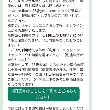
す。（キャンセル待ちも可能です）貸し切りご希
望の方は一度お電話又はお問い合わせ＜
advance.ikoma36@gmail.com＞までご連絡く
ださい。1団体様ごとにプランのご相談させてい
ただきます。
※変更、キャンセルにつきましても、オンライン
上からお願いいたします。
※施設ご利用の方は「ご利用上のお願い」につい
てもご確認ください。（ご同意があったものとし
ます。）
・ご予約利用時間以外のご利用（チェックイン・
チェックアウト時間を遵守ください【別途料金が
かかります】）
※高校生以下（18歳未満）の方のみでの宿泊の際
は全員分宿泊同意書（保護者様の氏名、住所、電
話番号を明記の上捺印された同意書を当日受付で
ご提出ください（中学生以下のみでは宿泊はお断
りしております)
《同意書はこちらを印刷の上ご持参く
ださい》
下記に該当するお客様は一度お問い合わせくださ